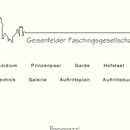
äsidium
Prinzenpaar
Garde
Hofstaat
echnik
Galerie
Auftrittsplan
Auftrittsb
Paparazzi