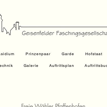
äsidium
Prinzenpaar
Garde
Hofstaat
echnik
Galerie
Auftrittsplan
Auftrittsb
Freie Wähler Pfaffenhofen