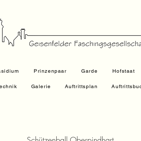
äsidium
Prinzenpaar
Garde
Hofstaat
echnik
Galerie
Auftrittsplan
Auftrittsb
Schützenball Oberpindhart